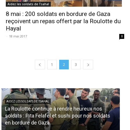
Aidez les soldats de Tsahal
8 mai : 200 soldats en bordure de Gaza
reçoivent un repas offert par la Roulotte du
Hayal
-
18 mai 2017
0
1
2
3
AIDEZ LES SOLDATS DE TSAHAL
La Roulotte continue à rendre heureux nos
AID
soldats : Pita Felafel et sushi pour nos soldats
No
en bordure de Gaza
so