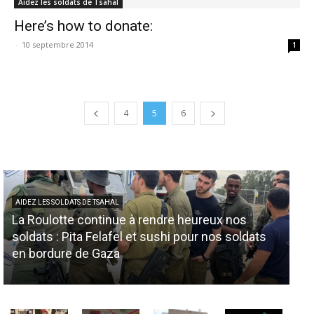
Aidez les soldats de Tsahal
Here’s how to donate:
-
10 septembre 2014
1
4
5
6
AIDEZ LES SOLDATS DE TSAHAL
La Roulotte continue à rendre heureux nos
AID
soldats : Pita Felafel et sushi pour nos soldats
No
en bordure de Gaza
so