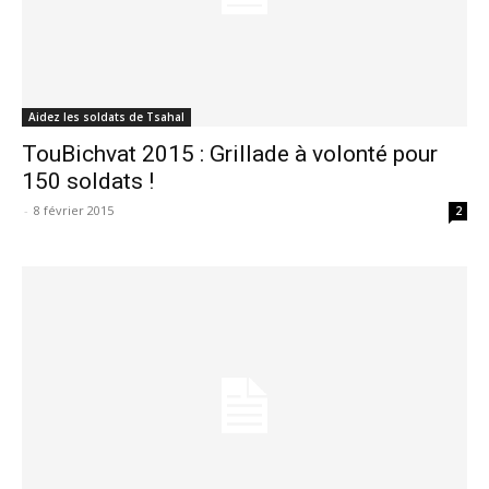
Aidez les soldats de Tsahal
TouBichvat 2015 : Grillade à volonté pour
150 soldats !
-
8 février 2015
2