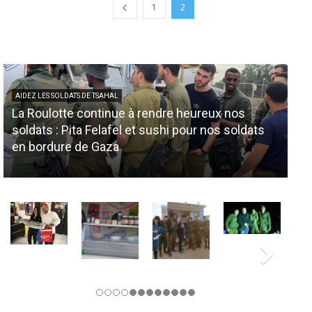
1
2
AIDEZ LES SOLDATS DE TSAHAL
La Roulotte continue à rendre heureux nos
AID
soldats : Pita Felafel et sushi pour nos soldats
No
en bordure de Gaza
so