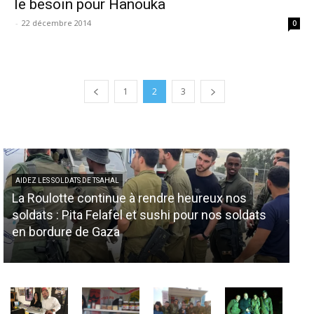
le besoin pour Hanouka
-
22 décembre 2014
0
1
2
3
AIDEZ LES SOLDATS DE TSAHAL
La Roulotte continue à rendre heureux nos
AID
soldats : Pita Felafel et sushi pour nos soldats
No
en bordure de Gaza
so