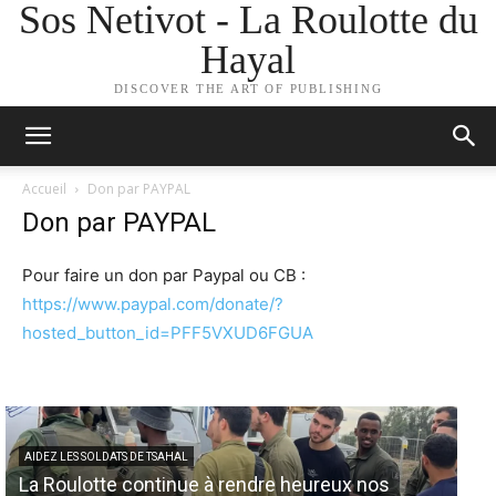
Sos Netivot - La Roulotte du
Hayal
DISCOVER THE ART OF PUBLISHING
Accueil
Don par PAYPAL
Don par PAYPAL
Pour faire un don par Paypal ou CB :
https://www.paypal.com/donate/?
hosted_button_id=PFF5VXUD6FGUA
AIDEZ LES SOLDATS DE TSAHAL
La Roulotte continue à rendre heureux nos
AID