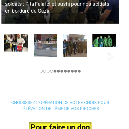
soldats : Pita Felafel et sushi pour nos soldats
No
en bordure de Gaza
so
CHOISISSEZ L’OPÉRATION DE VOTRE CHOIX POUR
L’ÉLÉVATION DE L’ÂME DE VOS PROCHES
Pour faire un don