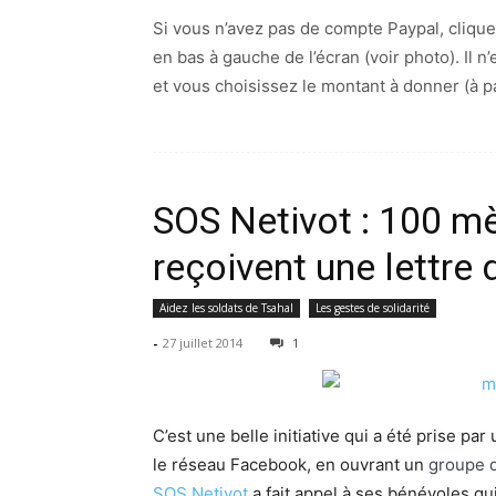
Si vous n’avez pas de compte Paypal, clique
en bas à gauche de l’écran (voir photo). Il 
et vous choisissez le montant à donner (à p
SOS Netivot : 100 m
reçoivent une lettre
Aidez les soldats de Tsahal
Les gestes de solidarité
-
27 juillet 2014
1
C’est une belle initiative qui a été prise pa
le réseau Facebook, en ouvrant un
groupe 
SOS Netivot
a fait appel à ses bénévoles qui