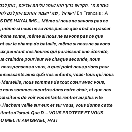
בעזרת ה׳ . הקדוש ברוך הוא שומר עליהם ועליכם , נותן לכ
ישראל , שה׳ ישמור אותכם ויתן לכם להיות חופשיים בארץ של החלב ודבש ! עם ישראל חיי !
En Francais :
A
NS DES HAYALIMS…
Même si nous ne savons pas ce
nt, même si nous ne savons pas ce que c’est de passer
léphone sonne, même si nous ne savons pas ce que
ant sur le champ de bataille, même si nous ne savons
’eux pendant des heures qui paraissent une éternité,
ue craindre pour leur vie chaque seconde, nous
nt nous pensons à vous, à quel point nous prions pour
nnaissants ainsi qu’à vos enfants, vous-tous qui nous
 Marseille, nous sommes de tout cœur avec vous,
que nous sommes meurtris dans notre chair, et que nos
ouhaitons de voir vos enfants rentrer au plus vite
h. Hachem veille sur eux et sur vous, vous donne cette
tants d’Israel.
Que D … VOUS PROTEGE ET VOUS
 MIEL !!! AM ISRAEL, HAI !