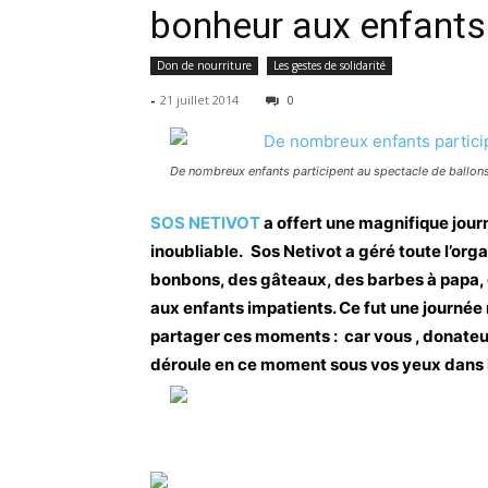
bonheur aux enfants
Don de nourriture
Les gestes de solidarité
-
21 juillet 2014
0
De nombreux enfants participent au spectacle de ballon
SOS NETIVOT
a offert une magnifique jour
inoubliable.
Sos Netivot a géré toute l’orga
bonbons, des gâteaux, des barbes à papa, d
aux enfants impatients. Ce fut une journée
partager ces moments : car vous , donateu
déroule en ce moment sous vos yeux dans le