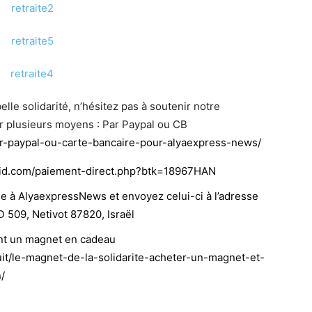
elle solidarité, n’hésitez pas à soutenir notre
ar plusieurs moyens : Par Paypal ou CB
r-paypal-ou-carte-bancaire-pour-alyaexpress-news/
aid.com/paiement-direct.php?btk=18967HAN
ue à AlyaexpressNews et envoyez celui-ci à l’adresse
 509, Netivot 87820, Israël
ant un magnet en cadeau
uit/le-magnet-de-la-solidarite-acheter-un-magnet-et-
/