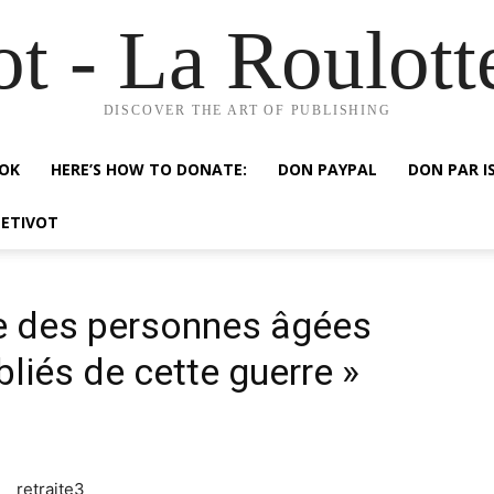
ot - La Roulott
DISCOVER THE ART OF PUBLISHING
OOK
HERE’S HOW TO DONATE:
DON PAYPAL
DON PAR I
NETIVOT
e des personnes âgées
bliés de cette guerre »