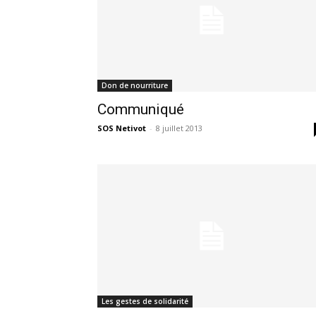
Don de nourriture
Communiqué
SOS Netivot
-
8 juillet 2013
Les gestes de solidarité