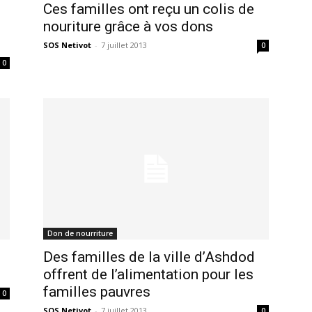
Ces familles ont reçu un colis de
nouriture grâce à vos dons
SOS Netivot
-
7 juillet 2013
0
0
Don de nourriture
Des familles de la ville d’Ashdod
offrent de l’alimentation pour les
familles pauvres
0
SOS Netivot
-
7 juillet 2013
0