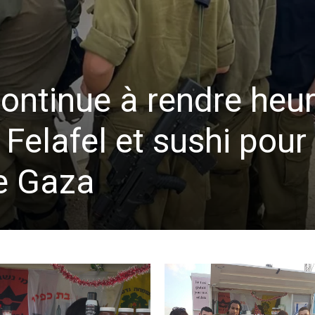
continue à rendre heu
a Felafel et sushi pou
e Gaza