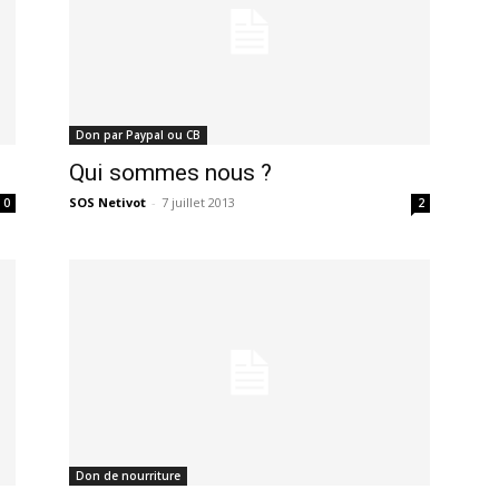
Don par Paypal ou CB
Qui sommes nous ?
SOS Netivot
-
7 juillet 2013
0
2
Don de nourriture