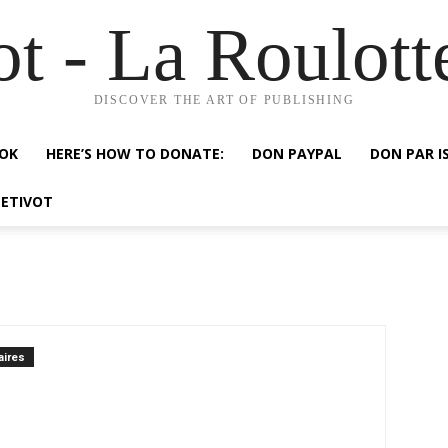
ot - La Roulott
DISCOVER THE ART OF PUBLISHING
OOK
HERE’S HOW TO DONATE:
DON PAYPAL
DON PAR I
NETIVOT
ires