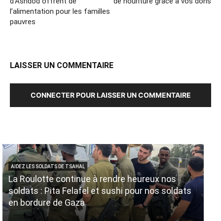
d’Ashdod offrent de
de nouriture grâce à vos dons
l’alimentation pour les familles
pauvres
LAISSER UN COMMENTAIRE
CONNECTER POUR LAISSER UN COMMENTAIRE
AIDEZ LES SOLDATS DE TSAHAL
AID
La Roulotte continue à rendre heureux nos
No
soldats : Pita Felafel et sushi pour nos soldats
no
en bordure de Gaza
ma