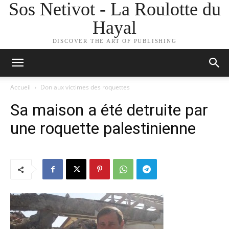
Sos Netivot - La Roulotte du
Hayal
DISCOVER THE ART OF PUBLISHING
Accueil
Don aux victimes des roquettes
Sa maison a été detruite par
une roquette palestinienne