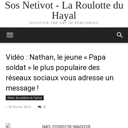
Sos Netivot - La Roulotte du
Hayal
DISCOVER THE ART OF PUBLISHING
Vidéo : Nathan, le jeune « Papa
soldat » le plus populaire des
réseaux sociaux vous adresse un
message !
Aidez les soldats de Tsahal
-
18 février 2016
0