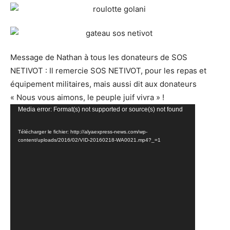
Message de Nathan à tous les donateurs de SOS
NETIVOT : Il remercie SOS NETIVOT, pour les repas et
équipement militaires, mais aussi dit aux donateurs
« Nous vous aimons, le peuple juif vivra » !
Lecteur
Media error: Format(s) not supported or source(s) not found
vidéo
Télécharger le fichier: http://alyaexpress-news.com/wp-
content/uploads/2016/02/VID-20160218-WA0021.mp4?_=1