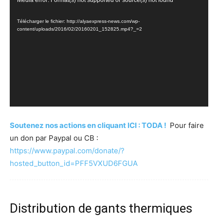
Lecteur
vidéo
Télécharger le fichier: http://alyaexpress-news.com/wp-
content/uploads/2016/02/20160201_152825.mp4?_=2
Soutenez nos actions en cliquant ICI : TODA !
Pour faire
un don par Paypal ou CB :
https://www.paypal.com/donate/?
hosted_button_id=PFF5VXUD6FGUA
Distribution de gants thermiques