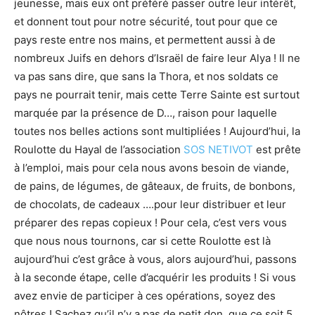
jeunesse, mais eux ont préféré passer outre leur intérêt,
et donnent tout pour notre sécurité, tout pour que ce
pays reste entre nos mains, et permettent aussi à de
nombreux Juifs en dehors d’Israël de faire leur Alya ! Il ne
va pas sans dire, que sans la Thora, et nos soldats ce
pays ne pourrait tenir, mais cette Terre Sainte est surtout
marquée par la présence de D…, raison pour laquelle
toutes nos belles actions sont multipliées ! Aujourd’hui, la
Roulotte du Hayal de l’association
SOS NETIVOT
est prête
à l’emploi, mais pour cela nous avons besoin de viande,
de pains, de légumes, de gâteaux, de fruits, de bonbons,
de chocolats, de cadeaux ….pour leur distribuer et leur
préparer des repas copieux ! Pour cela, c’est vers vous
que nous nous tournons, car si cette Roulotte est là
aujourd’hui c’est grâce à vous, alors aujourd’hui, passons
à la seconde étape, celle d’acquérir les produits ! Si vous
avez envie de participer à ces opérations, soyez des
nôtres ! Sachez qu’il n’y a pas de petit don, que ce soit 5,