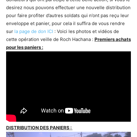
desirez nous pouvons effectuer une nouvelle distribution
pour faire profiter d’autres soldats qui n’ont pas reçu leur
enveloppe et panier, pour cela il suffira de vous rendre
sur
la page de don ICI
: Voici les photos et vidéos de
cette opération veille de Roch Hachana :
Premiers achats
pour les paniers :
DISTRIBUTION DES PANIERS :