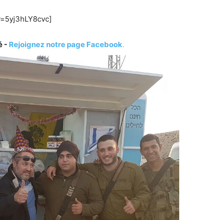
v=5yj3hLY8cvc]
é -
Rejoignez notre page Facebook
.