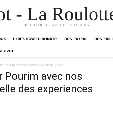
ot - La Roulott
DISCOVER THE ART OF PUBLISHING
OOK
HERE’S HOW TO DONATE:
DON PAYPAL
DON PAR 
NETIVOT
er Pourim avec nos soldats, la plus belle des...
r Pourim avec nos
belle des experiences