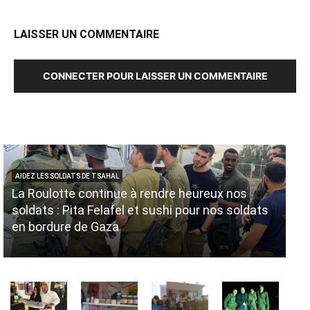
LAISSER UN COMMENTAIRE
CONNECTER POUR LAISSER UN COMMENTAIRE
AIDEZ LES SOLDATS DE TSAHAL
AID
La Roulotte continue à rendre heureux nos
No
soldats : Pita Felafel et sushi pour nos soldats
no
en bordure de Gaza
ma