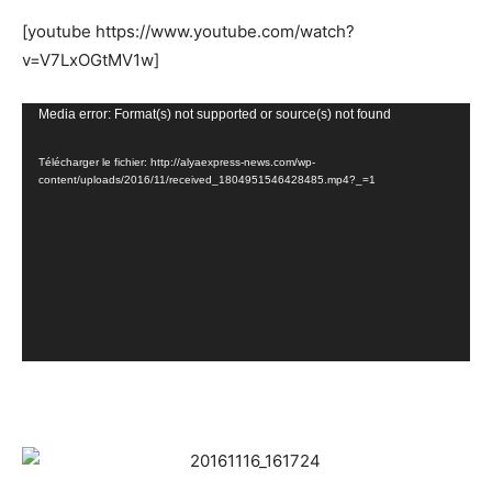
[youtube https://www.youtube.com/watch?
v=V7LxOGtMV1w]
Lecteur
Media error: Format(s) not supported or source(s) not found
vidéo
Télécharger le fichier: http://alyaexpress-news.com/wp-
content/uploads/2016/11/received_1804951546428485.mp4?_=1