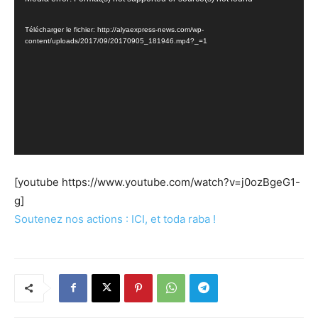
vidéo
Télécharger le fichier: http://alyaexpress-news.com/wp-
content/uploads/2017/09/20170905_181946.mp4?_=1
[youtube https://www.youtube.com/watch?v=j0ozBgeG1-
g]
Soutenez nos actions : ICI, et toda raba !