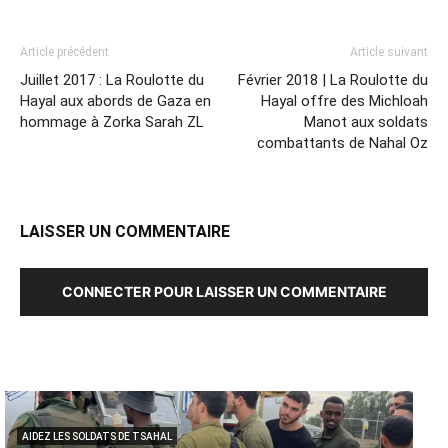
Article précédent
Article suivant
Juillet 2017 : La Roulotte du
Février 2018 | La Roulotte du
Hayal aux abords de Gaza en
Hayal offre des Michloah
hommage à Zorka Sarah ZL
Manot aux soldats
combattants de Nahal Oz
LAISSER UN COMMENTAIRE
CONNECTER POUR LAISSER UN COMMENTAIRE
AIDEZ LES SOLDATS DE TSAHAL
AID