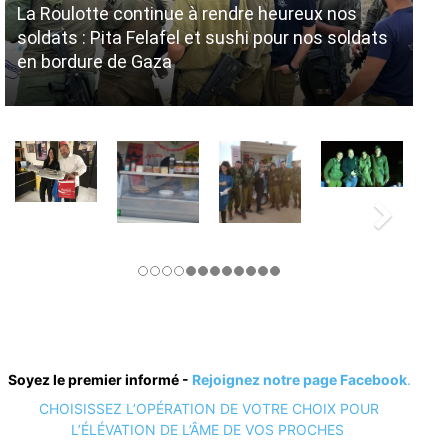
La Roulotte continue à rendre heureux nos
No
soldats : Pita Felafel et sushi pour nos soldats
no
en bordure de Gaza
ma
Soyez le premier informé -
Rejoignez notre page Facebook
.
CHOISISSEZ L’OPÉRATION DE VOTRE CHOIX POUR
L’ÉLÉVATION DE L’ÂME DE VOS PROCHES