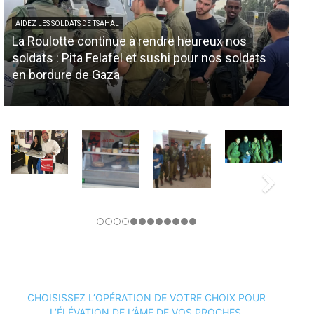
AIDEZ LES SOLDATS DE TSAHAL
La Roulotte continue à rendre heureux nos
AID
soldats : Pita Felafel et sushi pour nos soldats
No
en bordure de Gaza
so
CHOISISSEZ L’OPÉRATION DE VOTRE CHOIX POUR
L’ÉLÉVATION DE L’ÂME DE VOS PROCHES